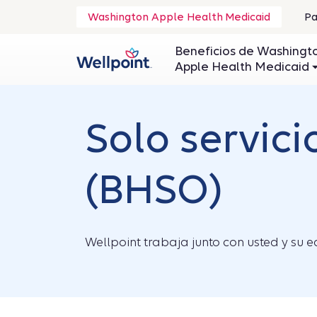
.
Washington Apple Health Medicaid
Pa
Se
ab
Beneficios de Washingt
en
Apple Health Medicaid
un
ve
nu
Solo servic
(BHSO)
Wellpoint trabaja junto con usted y su 