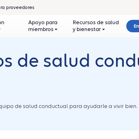
ra proveedores
re
on
Apoyo para
Recursos de salud
En
miembros
y bienestar
a
ntana
eva
ios de salud con
equipo de salud conductual para ayudarle a vivir bien.