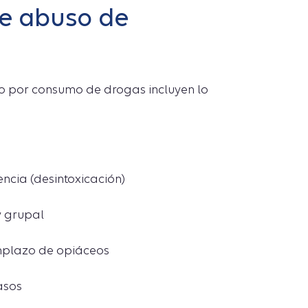
de abuso de
rno por consumo de drogas incluyen lo
ncia (desintoxicación)
y grupal
mplazo de opiáceos
asos