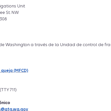
igations Unit
ree St. NW
0308
de Washington a través de la Unidad de control de fr
 queja (MFCD)
(TTY 711)
ónico
s@atg.wa.gov