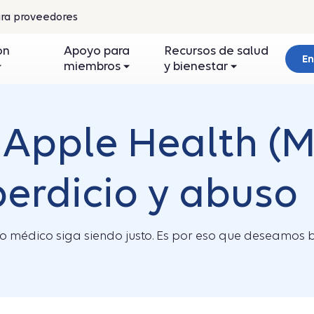
ra proveedores
re
on
Apoyo para
Recursos de salud
En
miembros
y bienestar
a
ntana
eva
Apple Health (M
erdicio y abuso
médico siga siendo justo. Es por eso que deseamos br