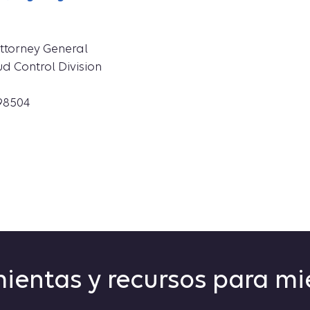
Attorney General
d Control Division
98504
ientas y recursos para m