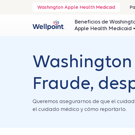
.
Washington Apple Health Medicaid
Pa
Se
ab
Beneficios de Washingt
en
Apple Health Medicaid
un
ve
nu
Washington 
Fraude, desp
Queremos asegurarnos de que el cuidado 
el cuidado médico y cómo reportarlo.