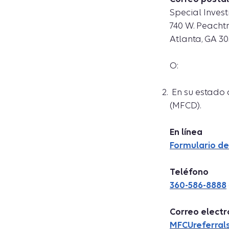
Special Invest
740 W. Peacht
Atlanta, GA 3
O:
En su estado 
(MFCD).
En línea
Formulario de
Teléfono
360-586-8888
Correo electr
MFCUreferral