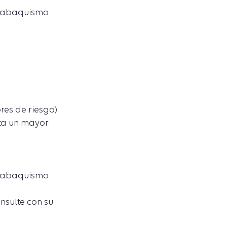
 tabaquismo
res de riesgo)
sta un mayor
 tabaquismo
nsulte con su