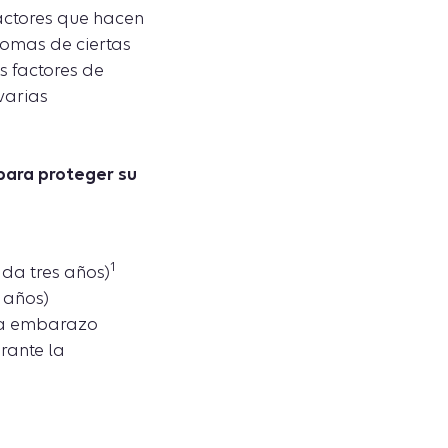
factores que hacen
ntomas de ciertas
s factores de
varias
para proteger su
1
da tres años)
 años)
ada embarazo
rante la