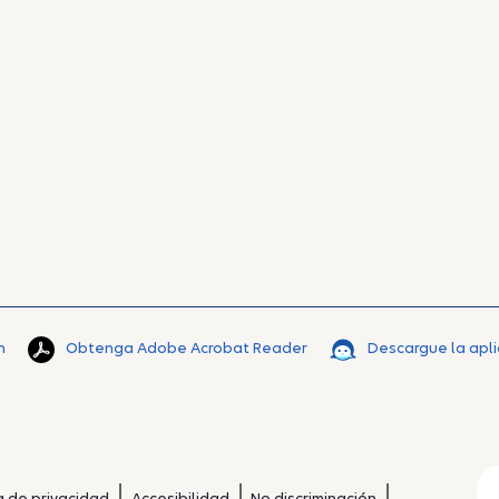
n
Obtenga Adobe Acrobat Reader
Descargue la apl
ca de privacidad
Accesibilidad
No discriminación