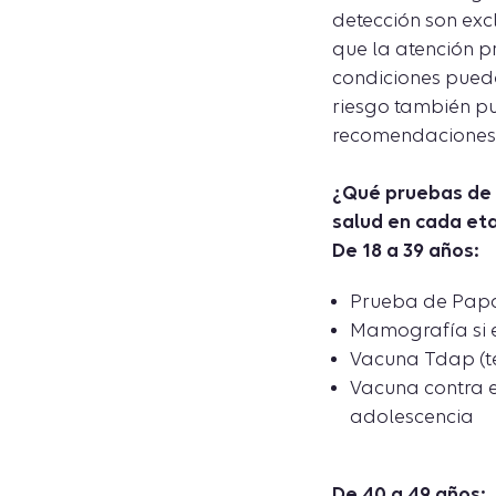
detección son exc
que la atención pr
condiciones puede
riesgo también pu
recomendaciones d
¿Qué pruebas de 
salud en cada eta
De 18 a 39 años:
Prueba de Papan
Mamografía si e
Vacuna Tdap (té
Vacuna contra e
adolescencia
De 40 a 49 años: