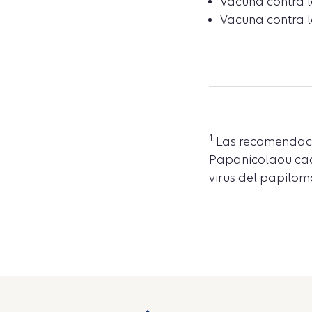
Vacuna contra 
Vacuna contra la
1
Las recomendacio
Papanicolaou cad
virus del papilo