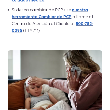
cuidado médico
.
Si desea cambiar de PCP, use
nuestra
herramienta Cambiar de PCP
o llame al
Centro de Atención al Cliente al
800-782-
0095
(TTY 711).