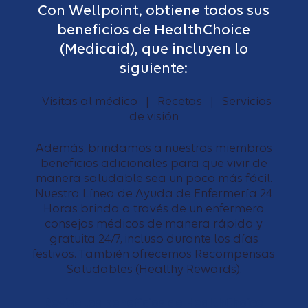
Con Wellpoint, obtiene todos sus
beneficios de HealthChoice
(Medicaid), que incluyen lo
siguiente:
Visitas al médico | Recetas | Servicios
de visión
Además, brindamos a nuestros miembros
beneficios adicionales para que vivir de
manera saludable sea un poco más fácil.
Nuestra Línea de Ayuda de Enfermería 24
Horas brinda a través de un enfermero
consejos médicos de manera rápida y
gratuita 24/7, incluso durante los días
festivos. También ofrecemos Recompensas
Saludables (Healthy Rewards).
Revise los beneficios de HealthChoice