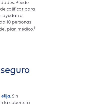
sidades. Puede
de calificar para
os ayudan a
cada 10 personas
1
 del plan médico.
 seguro
elija
.
Sin
on la cobertura