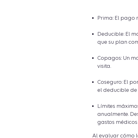
Prima: El pago
Deducible: El m
que su plan co
Copagos: Un mo
visita.
Coseguro: El po
el deducible de 
Límites máximos
anualmente. Des
gastos médicos e
Al evaluar cómo l