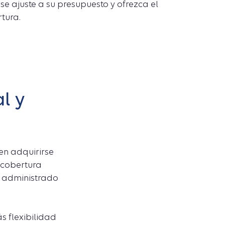
se ajuste a su presupuesto y ofrezca el
tura.
l y
en adquirirse
a cobertura
o administrado
s flexibilidad