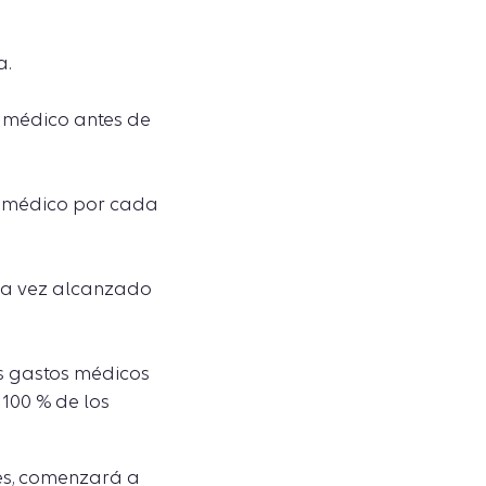
a.
o médico antes de
o médico por cada
na vez alcanzado
s gastos médicos
 100 % de los
les, comenzará a