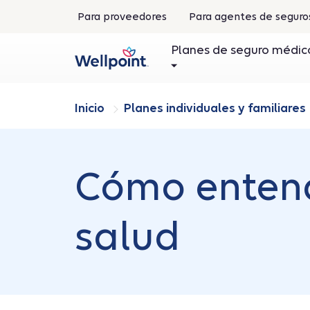
.
Para proveedores
Para agentes de segur
Se
abre
Planes de seguro médic
en
una
ventana
nueva
Inicio
Planes individuales y familiares
Cómo entend
salud