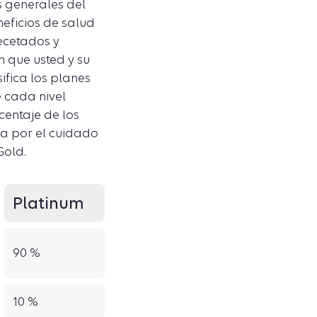
s generales del
eficios de salud
ecetados y
n que usted y su
fica los planes
e cada nivel
centaje de los
a por el cuidado
Gold.
Platinum
90 %
10 %