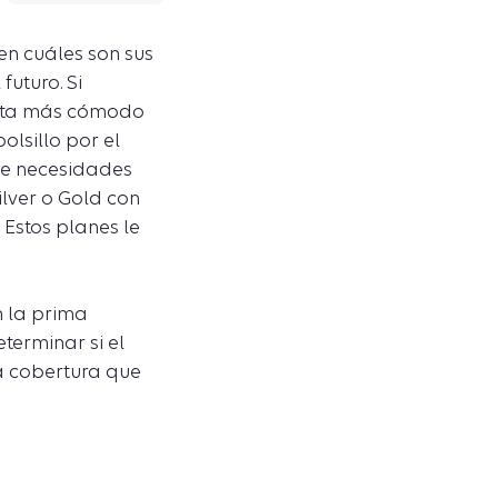
en cuáles son sus
uturo. Si
ienta más cómodo
olsillo por el
ne necesidades
ilver o Gold con
Estos planes le
n la prima
terminar si el
a cobertura que