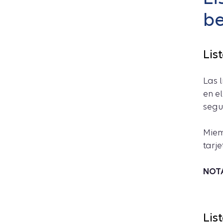
be
Lis
Las 
en e
segu
Mie
tarje
NOTA
Lis