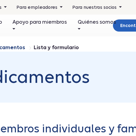
os
Para empleadores
Para nuestros socios
o
Apoyo para miembros
Quiénes somos
Encont
dicamentos
Lista y formulario
dicamentos
embros individuales y fam