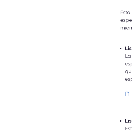
Esta
espe
miem
Li
La
es
qu
es
Li
Es