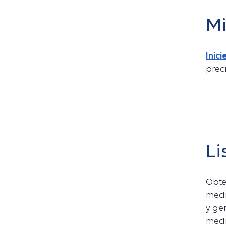
Mi
Inic
preci
Li
Obte
medi
y ge
medi