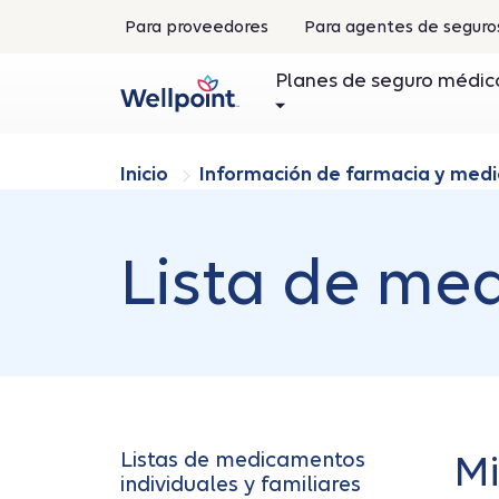
.
Para proveedores
Para agentes de segur
Se
abre
Planes de seguro médic
en
una
ventana
nueva
Inicio
Información de farmacia y me
Lista de me
Listas de medicamentos
Mi
individuales y familiares