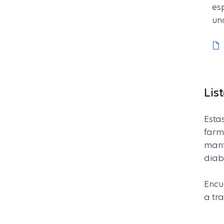
es
un
Lis
Esta
farm
mant
diab
Encu
a tr