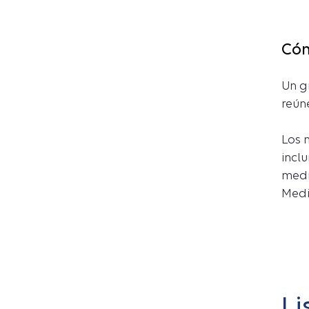
Cóm
Un g
reún
Los 
incl
medi
Medi
Li